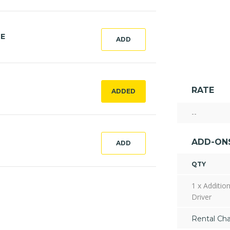
CE
ADD
RATE
ADDED
--
ADD-ON
ADD
QTY
1 x Addition
Driver
Rental Ch