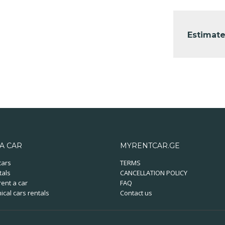
Estimate
A CAR
MYRENTCAR.GE
cars
TERMS
tals
CANCELLATION POLICY
ent a car
FAQ
cal cars rentals
Contact us