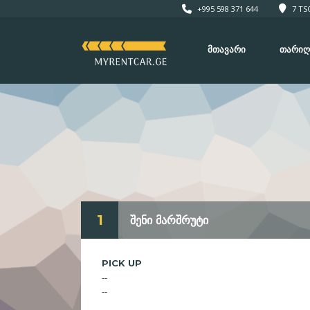
+995 598 371 644
7 TSO
ᲛᲗᲐᲕᲐᲠᲘ
ᲗᲐᲠᲘᲦ
1
შენი მარშრუტი
PICK UP
--
--