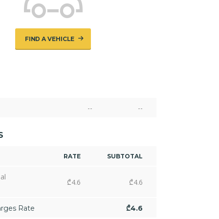
FIND A VEHICLE
--
--
S
RATE
SUBTOTAL
al
₾
4.6
₾
4.6
arges Rate
₾
4.6