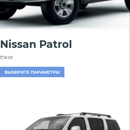
Nissan Patrol
₾58.00
Этот
товар
ВЫБЕРИТЕ ПАРАМЕТРЫ
имеет
несколько
вариаций.
Опции
можно
выбрать
на
странице
товара.