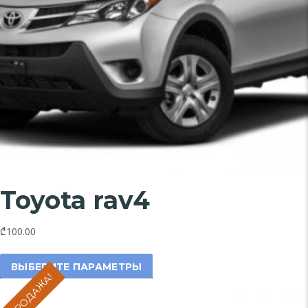
Toyota rav4
₾100.00
Этот
товар
ВЫБЕРИТЕ ПАРАМЕТРЫ
АСПРОДАЖА!
имеет
несколько