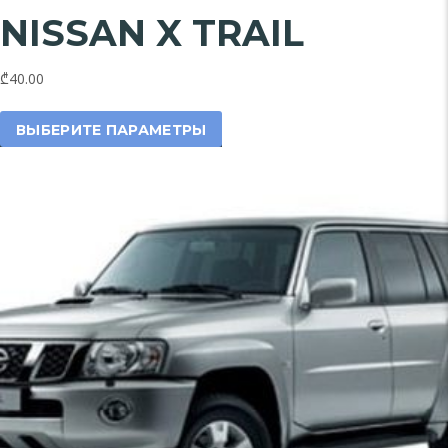
NISSAN X TRAIL
₾40.00
Этот
товар
ВЫБЕРИТЕ ПАРАМЕТРЫ
имеет
несколько
вариаций.
Опции
можно
выбрать
на
странице
товара.