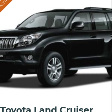
вариаций.
Опции
можно
выбрать
на
странице
товара.
Toyota Land Cruiser