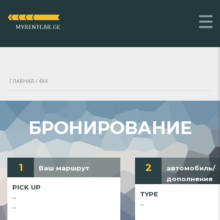
ГЛАВНАЯ
/ 4X4
БРОНИРОВАНИЕ
1
2
Ваш маршрут
автомобиль/
дополнения
PICK UP
TYPE
--
--
--