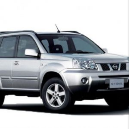
имеет
несколько
вариаций.
Опции
можно
выбрать
на
странице
товара.