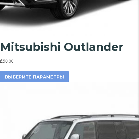
Mitsubishi Outlander
₾50.00
Этот
товар
ВЫБЕРИТЕ ПАРАМЕТРЫ
имеет
несколько
вариаций.
Опции
можно
выбрать
на
странице
товара.