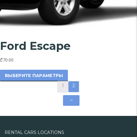
Ford Escape
₾70.00
Этот
товар
ВЫБЕРИТЕ ПАРАМЕТРЫ
имеет
1
2
несколько
вариаций.
→
Опции
можно
выбрать
на
странице
RENTAL CARS LOCATIONS
товара.