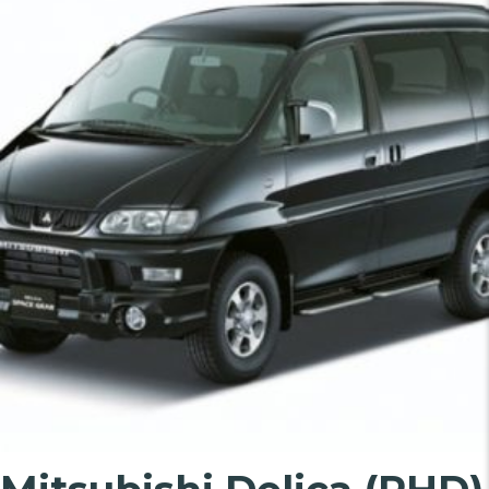
вариаций.
Опции
можно
выбрать
на
странице
товара.