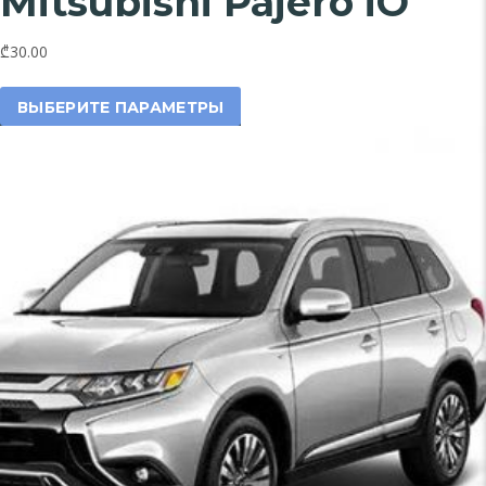
Mitsubishi Pajero iO
₾30.00
Этот
товар
ВЫБЕРИТЕ ПАРАМЕТРЫ
имеет
несколько
вариаций.
Опции
можно
выбрать
на
странице
товара.